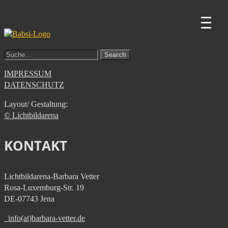
Zum
Inhalt
FOTOGRAFIE
BARBARA
springen
|
REPORTAGEN
|
LICHTBILDARENA
VETTER
IMPRESSUM
DATENSCHUTZ
Layout/ Gestal­tung:
© Licht­bilda­re­na
KONTAKT
Licht­bilda­re­na-Bar­ba­ra Vetter
Rosa-Luxem­burg-Str. 19
DE-07743 Jena
info(at)barbara-vetter.de