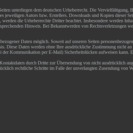
 Sei­ten unter­lie­gen dem deut­schen Urhe­ber­recht. Die Ver­viel­fäl­ti­gung
s jewei­li­gen Autors bzw. Erstel­lers. Down­loads und Kopien die­ser Sei­te
wer­den die Urhe­ber­rech­te Drit­ter beach­tet. Ins­be­son­de­re wer­den Inhal
t­spre­chen­den Hin­weis. Bei Bekannt­wer­den von Rechts­ver­let­zun­gen wer
­be­zo­ge­ner Daten mög­lich. Soweit auf unse­ren Sei­ten per­so­nen­be­zo­
 Basis. Die­se Daten wer­den ohne Ihre aus­drück­li­che Zustim­mung nicht an
ei der Kom­mu­ni­ka­ti­on per E‑Mail) Sicher­heits­lü­cken auf­wei­sen kann.
­takt­da­ten durch Drit­te zur Über­sen­dung von nicht aus­drück­lich ange­fo
rück­lich recht­li­che Schrit­te im Fal­le der unver­lang­ten Zusen­dung von