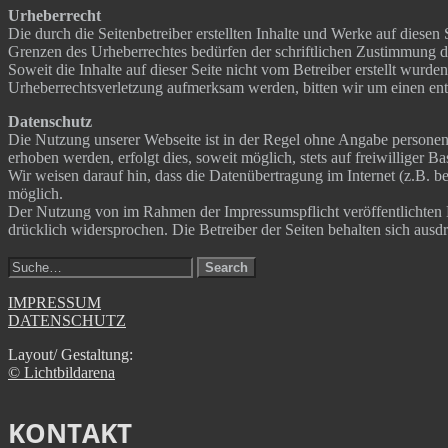
Urhe­ber­recht
Die durch die Sei­ten­be­trei­ber erstell­ten Inhal­te und Wer­ke auf die­sen
Gren­zen des Urhe­ber­rech­tes bedür­fen der schrift­li­chen Zustim­mung de
Soweit die Inhal­te auf die­ser Sei­te nicht vom Betrei­ber erstellt wur­den, 
Urhe­ber­rechts­ver­let­zung auf­merk­sam wer­den, bit­ten wir um einen en
Daten­schutz
Die Nut­zung unse­rer Web­sei­te ist in der Regel ohne Anga­be per­so­nen
erho­ben wer­den, erfolgt dies, soweit mög­lich, stets auf frei­wil­li­ger
Wir wei­sen dar­auf hin, dass die Daten­über­tra­gung im Inter­net (z.B. b
möglich.
Der Nut­zung von im Rah­men der Impres­sums­pflicht ver­öf­fent­lich­ten Kon
drück­lich wider­spro­chen. Die Betrei­ber der Sei­ten behal­ten sich aus­d
IMPRESSUM
DATENSCHUTZ
Layout/ Gestal­tung:
© Licht­bilda­re­na
KONTAKT