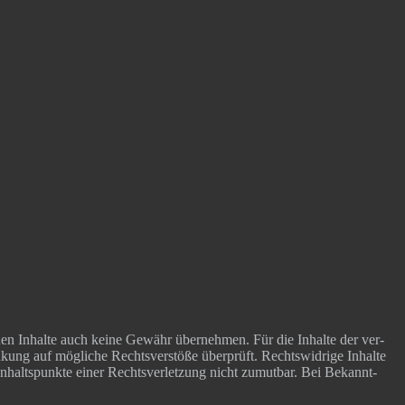
­den Inhal­te auch kei­ne Gewähr über­neh­men. Für die Inhal­te der ver­
n­kung auf mög­li­che Rechts­ver­stö­ße über­prüft. Rechts­wid­ri­ge Inhal­te
 Anhalts­punk­te einer Rechts­ver­let­zung nicht zumut­bar. Bei Bekannt­