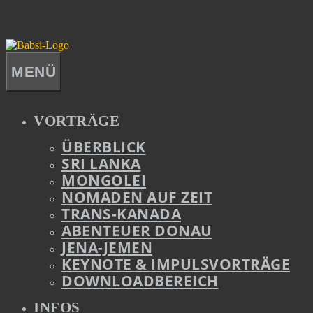
Zum
Inhalt
springen
FOTOGRAFIE
|
REPORTAGEN
BARBARA
|
LICHTBILDARENA
MENÜ
VETTER
VORTRÄGE
ÜBERBLICK
SRI LANKA
MONGOLEI
NOMADEN AUF ZEIT
TRANS-KANADA
ABENTEUER DONAU
JENA-JEMEN
KEYNOTE & IMPULSVORTRÄGE
DOWNLOADBEREICH
INFOS