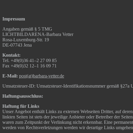
Impres­sum
Anga­ben gemäß § 5 TMG
LICHT­BILDA­RE­NA-Bar­ba­ra Vetter
Rosa-Luxem­burg-Str. 19
DE-07743 Jena
Kon­takt:
Tel. +49(0)36 41–2 27 09 85
Fax +49(0)32 12–1 16 09 71
E‑Mail:
post(at)barbara-vetter.de
Umsatz­steu­er-ID: Umsatz­steu­er-Iden­ti­fi­ka­ti­ons­num­mer gemäß §27
Haf­tungs­aus­schluss:
Haf­tung für Links
Unser Ange­bot ent­hält Links zu exter­nen Web­sei­ten Drit­ter, auf deren
link­ten Sei­ten ist stets der jewei­li­ge Anbie­ter oder Betrei­ber der Sei­t
waren zum Zeit­punkt der Ver­lin­kung nicht erkenn­bar. Eine per­ma­nen­te 
wer­den von Rechts­ver­let­zun­gen wer­den wir der­ar­ti­ge Links umge­he