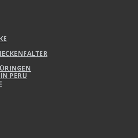
KE
CHECKENFALTER
HÜRINGEN
IN PERU
E