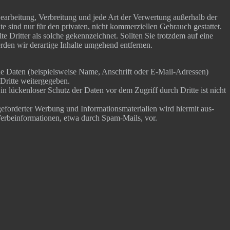
, Bear­bei­tung, Ver­brei­tung und jede Art der Ver­wer­tung außer­halb der
 sind nur für den pri­va­ten, nicht kom­mer­zi­el­len Gebrauch gestat­tet.
­te Drit­ter als sol­che gekenn­zeich­net. Soll­ten Sie trotz­dem auf eine
­den wir der­ar­ti­ge Inhal­te umge­hend entfernen.
ge­ne Daten (bei­spiels­wei­se Name, Anschrift oder E‑Mail-Adres­sen)
 Drit­te weitergegeben.
 Ein lücken­lo­ser Schutz der Daten vor dem Zugriff durch Drit­te ist nicht
r­der­ter Wer­bung und Infor­ma­ti­ons­ma­te­ria­li­en wird hier­mit aus­
 Wer­be­infor­ma­tio­nen, etwa durch Spam-Mails, vor.