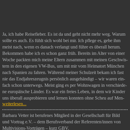
Ja, ich habe Rei­se­fie­ber. Es ist da und geht nicht mehr weg. War­um
soll­te es auch. Es fühlt sich wohl bei mir. Ich pfle­ge es, gebe ihm
meist nach, wenn es danach ver­langt und füh­re es über­all her­um.
Bekom­men habe ich es schon ganz früh. Bereits im Alter von einer
Woche pack­ten mich mei­ne Eltern zusam­men mit mei­nen Geschwis­
tern in den eige­nen VW-Bus, um mit mir vom Hei­mat­ort Mün­chen
nach Spa­ni­en zu fah­ren. Wäh­rend mei­ner Schul­zeit bekam ich fast
nie das End­jah­res­zeug­nis per­sön­lich aus­ge­hän­digt – wir waren ein­
fach schon unter­wegs. Meist ging es per Wohn­wa­gen in ver­schie­de­
ne euro­päi­sche Län­der. Es war ein frei­es Leben, in dem wir Kin­der
uns über­all aus­pro­bie­ren und ler­nen konn­ten ohne Scheu auf Men­
weiterlesen...
schen aller Kul­tu­ren zuzu­ge­hen. Das Rei­se­fie­ber ging auch nicht
weg, als ich anfing mei­ne eige­nen Ent­schei­dun­gen zu tref­fen. Im
Bar­ba­ra Vet­ter ist beru­fe­nes Mit­glied in der Gesell­schaft für Bild
Gegen­teil es wur­de grö­ßer, ver­lang­te nach immer mehr, stell­te alles
und Vor­trag e.V. – dem Berufs­ver­band der Referenten/innen von
in Frage.
Mul­ti­vi­si­ons-Vor­trä­gen – kurz GBV.