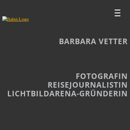
Zum
Inhalt
FOTOGRAFIE
springen
|
REPORTAGEN
BARBARA
|
LICHTBILDARENA
BARBARA VETTER
VETTER
FOTOGRAFIN
REISEJOURNALISTIN
LICHTBILDARENA-GRÜNDERIN