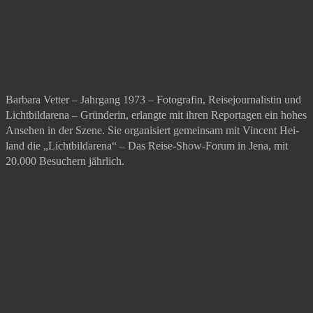
Bar­ba­ra Vet­ter – Jahr­gang 1973 – Foto­gra­fin, Rei­se­jour­na­lis­tin und
Licht­bilda­re­na – Grün­de­rin, erlang­te mit ihren Repor­ta­gen ein hohes
Anse­hen in der Sze­ne. Sie orga­ni­siert gemein­sam mit Vin­cent Hei­
land die „Licht­bilda­re­na“ – Das Rei­se-Show-Forum in Jena, mit
20.000 Besu­chern jährlich.